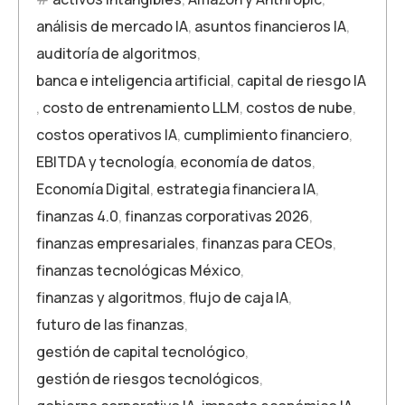
análisis de mercado IA
,
asuntos financieros IA
,
auditoría de algoritmos
,
banca e inteligencia artificial
,
capital de riesgo IA
,
costo de entrenamiento LLM
,
costos de nube
,
costos operativos IA
,
cumplimiento financiero
,
EBITDA y tecnología
,
economía de datos
,
Economía Digital
,
estrategia financiera IA
,
finanzas 4.0
,
finanzas corporativas 2026
,
finanzas empresariales
,
finanzas para CEOs
,
finanzas tecnológicas México
,
finanzas y algoritmos
,
flujo de caja IA
,
futuro de las finanzas
,
gestión de capital tecnológico
,
gestión de riesgos tecnológicos
,