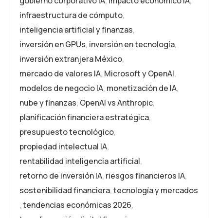
gobierno corporativo IA
,
impacto económico IA
,
infraestructura de cómputo
,
inteligencia artificial y finanzas
,
inversión en GPUs
,
inversión en tecnología
,
inversión extranjera México
,
mercado de valores IA
,
Microsoft y OpenAI
,
modelos de negocio IA
,
monetización de IA
,
nube y finanzas
,
OpenAI vs Anthropic
,
planificación financiera estratégica
,
presupuesto tecnológico
,
propiedad intelectual IA
,
rentabilidad inteligencia artificial
,
retorno de inversión IA
,
riesgos financieros IA
,
sostenibilidad financiera
,
tecnología y mercados
,
tendencias económicas 2026
,