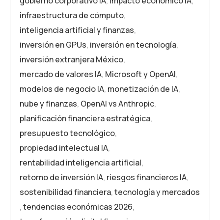
gobierno corporativo IA
,
impacto económico IA
,
infraestructura de cómputo
,
inteligencia artificial y finanzas
,
inversión en GPUs
,
inversión en tecnología
,
inversión extranjera México
,
mercado de valores IA
,
Microsoft y OpenAI
,
modelos de negocio IA
,
monetización de IA
,
nube y finanzas
,
OpenAI vs Anthropic
,
planificación financiera estratégica
,
presupuesto tecnológico
,
propiedad intelectual IA
,
rentabilidad inteligencia artificial
,
retorno de inversión IA
,
riesgos financieros IA
,
sostenibilidad financiera
,
tecnología y mercados
,
tendencias económicas 2026
,