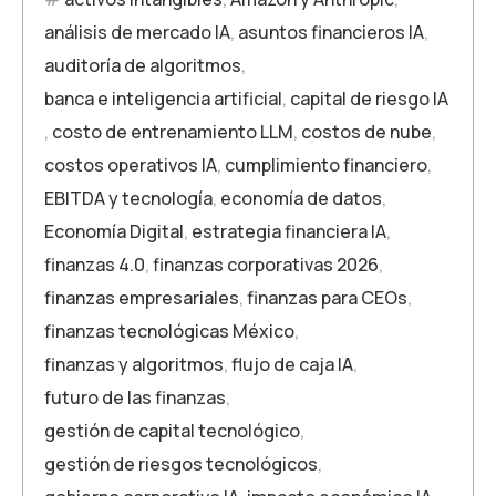
análisis de mercado IA
,
asuntos financieros IA
,
auditoría de algoritmos
,
banca e inteligencia artificial
,
capital de riesgo IA
,
costo de entrenamiento LLM
,
costos de nube
,
costos operativos IA
,
cumplimiento financiero
,
EBITDA y tecnología
,
economía de datos
,
Economía Digital
,
estrategia financiera IA
,
finanzas 4.0
,
finanzas corporativas 2026
,
finanzas empresariales
,
finanzas para CEOs
,
finanzas tecnológicas México
,
finanzas y algoritmos
,
flujo de caja IA
,
futuro de las finanzas
,
gestión de capital tecnológico
,
gestión de riesgos tecnológicos
,