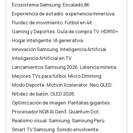
Ecosistema Samsung
,
Escalado 8K
,
Experiencia de estadio
,
experiencia inmersiva
,
Fluidez de movimiento
,
Fútbol en 4K
,
Gaming y Deportes
,
Guía de compra TV
,
HDR10+
,
Hogar inteligente
,
IA generativa
,
Innovación Samsung
,
Inteligencia Artificial
,
Inteligencia Artificial en TV
,
Lanzamientos Samsung 2026
,
Latencia mínima
,
Mejores TVs para fútbol
,
Micro Dimming
,
Modo Deporte
,
Motion Xcelerator
,
Neo QLED
,
Nitidez de balón
,
OLED 2026
,
Optimización de imagen
,
Pantallas gigantes
,
Procesador NQ8 AI Gen3
,
Quantum Dot
,
Realismo visual
,
Samsung
,
Samsung Perú
,
Smart TV Samsung
,
Sonido envolvente
,