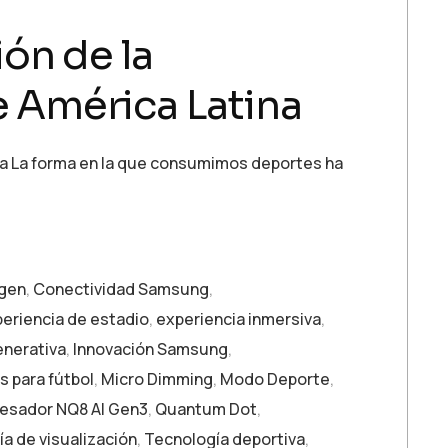
ón de la
de América Latina
tina La forma en la que consumimos deportes ha
agen
,
Conectividad Samsung
,
eriencia de estadio
,
experiencia inmersiva
,
enerativa
,
Innovación Samsung
,
 para fútbol
,
Micro Dimming
,
Modo Deporte
,
esador NQ8 AI Gen3
,
Quantum Dot
,
a de visualización
,
Tecnología deportiva
,