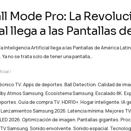
l Mode Pro: La Revoluci
ial llega a las Pantallas 
 Inteligencia Artificial llega a las Pantallas de América La
Ya no se trata solo de tener una pantalla…
ficial
técnico TV
,
Apps de deportes
,
Ball Detection
,
Calidad de im
lby Atmos Samsung
,
Ecosistema Samsung
,
Escalado 8K
,
Exp
eportes
,
Guía de compra TV
,
HDR10+
,
Hogar inteligente
,
IA g
,
Lanzamientos Samsung 2026
,
Latencia mínima
,
Mejores TVs
LED 2026
,
Optimización de imagen
,
Pantallas gigantes
,
Proc
 TV Samsung
,
Sonido envolvente
,
Sonido espacial
,
Tecnologí