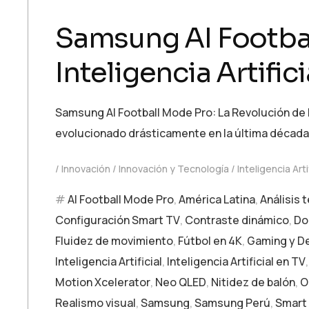
Samsung AI Footbal
Inteligencia Artific
Samsung AI Football Mode Pro: La Revolución de la
evolucionado drásticamente en la última década. 
Innovación
Innovación y Tecnología
Inteligencia Arti
AI Football Mode Pro
,
América Latina
,
Análisis 
Configuración Smart TV
,
Contraste dinámico
,
Do
Fluidez de movimiento
,
Fútbol en 4K
,
Gaming y D
Inteligencia Artificial
,
Inteligencia Artificial en TV
Motion Xcelerator
,
Neo QLED
,
Nitidez de balón
,
O
Realismo visual
,
Samsung
,
Samsung Perú
,
Smart