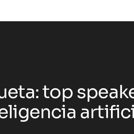
ueta:
top speak
eligencia artific