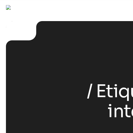
Etiq
int