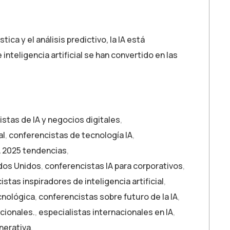
ica y el análisis predictivo, la IA está
teligencia artificial se han convertido en las
stas de IA y negocios digitales
,
al
,
conferencistas de tecnología IA
,
A 2025 tendencias
,
ados Unidos
,
conferencistas IA para corporativos
,
stas inspiradores de inteligencia artificial
,
cnológica
,
conferencistas sobre futuro de la IA
,
cionales.
,
especialistas internacionales en IA
,
nerativa
,