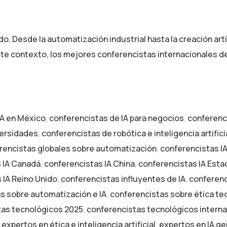
do. Desde la automatización industrial hasta la creación artíst
 contexto, los mejores conferencistas internacionales de in
IA en México
,
conferencistas de IA para negocios
,
conferenci
iversidades
,
conferencistas de robótica e inteligencia artifici
rencistas globales sobre automatización
,
conferencistas I
 IA Canadá
,
conferencistas IA China
,
conferencistas IA Est
 IA Reino Unido
,
conferencistas influyentes de IA
,
conferenci
s sobre automatización e IA
,
conferencistas sobre ética te
tas tecnológicos 2025
,
conferencistas tecnológicos interna
,
expertos en ética e inteligencia artificial
,
expertos en IA ge