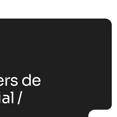
ers de
ial