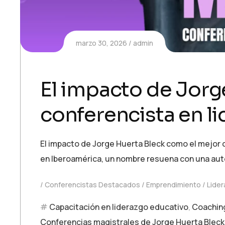
marzo 30, 2026
admin
El impacto de Jorg
conferencista en l
El impacto de Jorge Huerta Bleck como el mejor co
en Iberoamérica, un nombre resuena con una auto
Conferencistas Destacados
Emprendimiento
Lide
Capacitación en liderazgo educativo
,
Coaching
Conferencias magistrales de Jorge Huerta Bleck