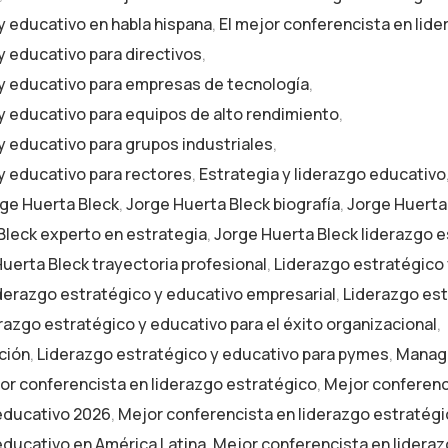
y educativo en habla hispana
,
El mejor conferencista en lid
y educativo para directivos
,
 y educativo para empresas de tecnología
,
 y educativo para equipos de alto rendimiento
,
y educativo para grupos industriales
,
 y educativo para rectores
,
Estrategia y liderazgo educativo
ge Huerta Bleck
,
Jorge Huerta Bleck biografía
,
Jorge Huerta
Bleck experto en estrategia
,
Jorge Huerta Bleck liderazgo 
uerta Bleck trayectoria profesional
,
Liderazgo estratégico
derazgo estratégico y educativo empresarial
,
Liderazgo est
razgo estratégico y educativo para el éxito organizacional
,
ción
,
Liderazgo estratégico y educativo para pymes
,
Manage
or conferencista en liderazgo estratégico
,
Mejor conferenc
 educativo 2026
,
Mejor conferencista en liderazgo estratég
educativo en América Latina
,
Mejor conferencista en lidera