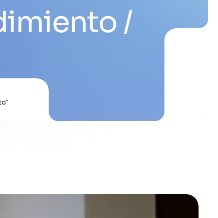
ndimiento
to"