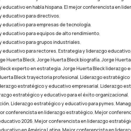
y educativo en habla hispana
,
El mejor conferencista en lid
y educativo para directivos
,
 y educativo para empresas de tecnología
,
 y educativo para equipos de alto rendimiento
,
y educativo para grupos industriales
,
 y educativo para rectores
,
Estrategia y liderazgo educativo
ge Huerta Bleck
,
Jorge Huerta Bleck biografía
,
Jorge Huerta
Bleck experto en estrategia
,
Jorge Huerta Bleck liderazgo 
uerta Bleck trayectoria profesional
,
Liderazgo estratégico
derazgo estratégico y educativo empresarial
,
Liderazgo est
razgo estratégico y educativo para el éxito organizacional
,
ción
,
Liderazgo estratégico y educativo para pymes
,
Manage
or conferencista en liderazgo estratégico
,
Mejor conferenc
 educativo 2026
,
Mejor conferencista en liderazgo estratég
educativo en América Latina
,
Mejor conferencista en lidera