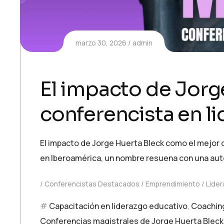
marzo 30, 2026
admin
El impacto de Jorg
conferencista en l
El impacto de Jorge Huerta Bleck como el mejor co
en Iberoamérica, un nombre resuena con una auto
Conferencistas Destacados
Emprendimiento
Lide
Capacitación en liderazgo educativo
,
Coaching
Conferencias magistrales de Jorge Huerta Bleck