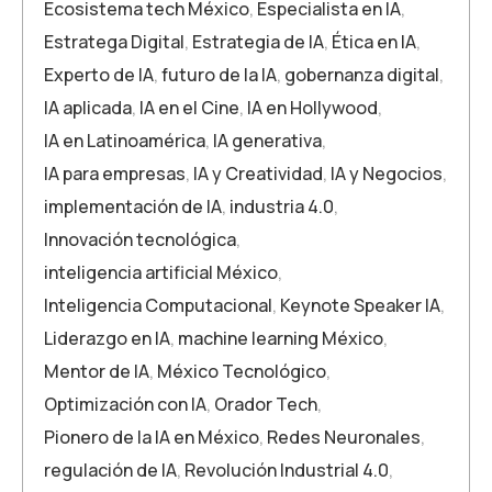
Ecosistema tech México
,
Especialista en IA
,
Estratega Digital
,
Estrategia de IA
,
Ética en IA
,
Experto de IA
,
futuro de la IA
,
gobernanza digital
,
IA aplicada
,
IA en el Cine
,
IA en Hollywood
,
IA en Latinoamérica
,
IA generativa
,
IA para empresas
,
IA y Creatividad
,
IA y Negocios
,
implementación de IA
,
industria 4.0
,
Innovación tecnológica
,
inteligencia artificial México
,
Inteligencia Computacional
,
Keynote Speaker IA
,
Liderazgo en IA
,
machine learning México
,
Mentor de IA
,
México Tecnológico
,
Optimización con IA
,
Orador Tech
,
Pionero de la IA en México
,
Redes Neuronales
,
regulación de IA
,
Revolución Industrial 4.0
,