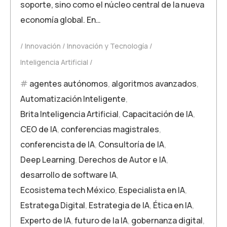
soporte, sino como el núcleo central de la nueva
economía global. En…
Innovación
Innovación y Tecnología
Inteligencia Artificial
agentes autónomos
,
algoritmos avanzados
,
Automatización Inteligente
,
Brita Inteligencia Artificial
,
Capacitación de IA
,
CEO de IA
,
conferencias magistrales
,
conferencista de IA
,
Consultoría de IA
,
Deep Learning
,
Derechos de Autor e IA
,
desarrollo de software IA
,
Ecosistema tech México
,
Especialista en IA
,
Estratega Digital
,
Estrategia de IA
,
Ética en IA
,
Experto de IA
,
futuro de la IA
,
gobernanza digital
,