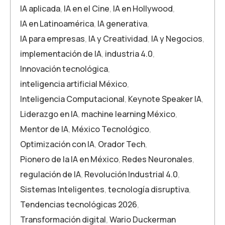
IA aplicada
,
IA en el Cine
,
IA en Hollywood
,
IA en Latinoamérica
,
IA generativa
,
IA para empresas
,
IA y Creatividad
,
IA y Negocios
,
implementación de IA
,
industria 4.0
,
Innovación tecnológica
,
inteligencia artificial México
,
Inteligencia Computacional
,
Keynote Speaker IA
,
Liderazgo en IA
,
machine learning México
,
Mentor de IA
,
México Tecnológico
,
Optimización con IA
,
Orador Tech
,
Pionero de la IA en México
,
Redes Neuronales
,
regulación de IA
,
Revolución Industrial 4.0
,
Sistemas Inteligentes
,
tecnología disruptiva
,
Tendencias tecnológicas 2026
,
Transformación digital
,
Wario Duckerman