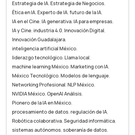
Estrategia de IA
,
Estrategia de Negocios
,
Ética en IA
,
Experto de IA
,
futuro de la IA
,
IA en el Cine
,
IA generativa
,
IA para empresas
,
IA y Cine
,
industria 4.0
,
Innovación Digital
,
Innovación Guadalajara
,
inteligencia artificial México
,
liderazgo tecnológico
,
Llama local
,
machine learning México
,
Marketing con IA
,
México Tecnológico
,
Modelos de lenguaje
,
Networking Profesional
,
NLP México
,
NVIDIA México
,
OpenAI Análisis
,
Pionero de la IA en México
,
procesamiento de datos
,
regulación de IA
,
Robótica colaborativa
,
Seguridad informática
,
sistemas autónomos
,
soberanía de datos
,