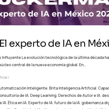
l experto de IA en Méx
nfluyente La evolución tecnológica de la última década ha po
úcleo central de la nueva economía global. En…
ficial
utomatización Inteligente
,
Brita Inteligencia Artificial
,
Capac
onsultoría de IA
,
Deep Learning
,
Derechos de Autor e IA
,
des
e IA
,
Ética en IA
,
Experto de IA
,
futuro de la IA
,
gobernanza dig