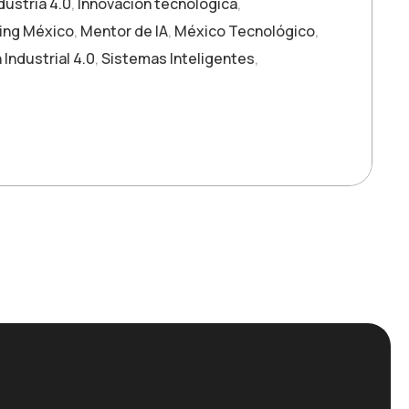
dustria 4.0
,
Innovación tecnológica
,
ing México
,
Mentor de IA
,
México Tecnológico
,
Industrial 4.0
,
Sistemas Inteligentes
,