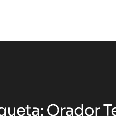
iqueta:
Orador T