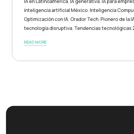
IA en Latinoamérica
,
IA generativa
,
IA para empre
inteligencia artificial México
,
Inteligencia Compu
Optimización con IA
,
Orador Tech
,
Pionero de la 
tecnología disruptiva
,
Tendencias tecnológicas 
READ MORE