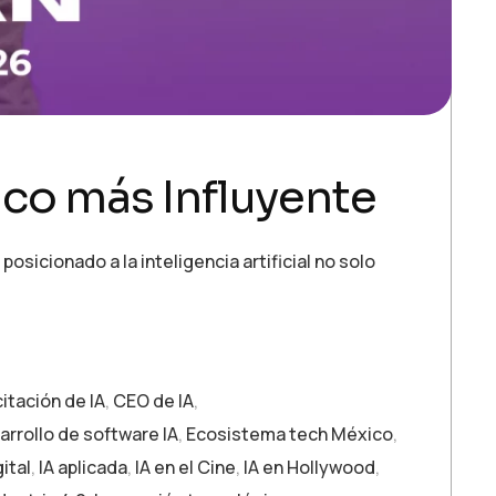
ico más Influyente
sicionado a la inteligencia artificial no solo
itación de IA
,
CEO de IA
,
arrollo de software IA
,
Ecosistema tech México
,
ital
,
IA aplicada
,
IA en el Cine
,
IA en Hollywood
,