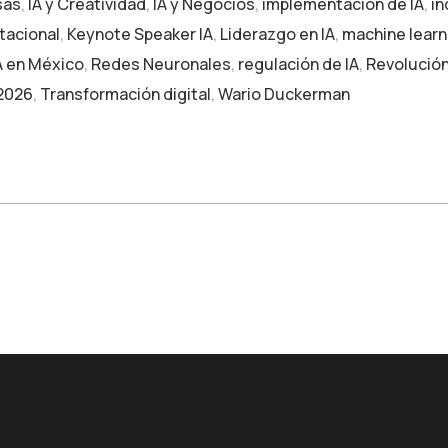
sas
,
IA y Creatividad
,
IA y Negocios
,
implementación de IA
,
in
tacional
,
Keynote Speaker IA
,
Liderazgo en IA
,
machine learn
IA en México
,
Redes Neuronales
,
regulación de IA
,
Revolución 
2026
,
Transformación digital
,
Wario Duckerman