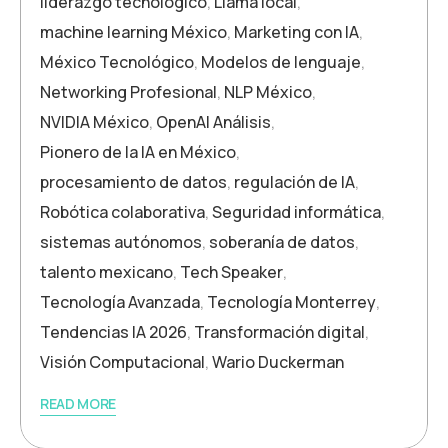
liderazgo tecnológico
,
Llama local
,
machine learning México
,
Marketing con IA
,
México Tecnológico
,
Modelos de lenguaje
,
Networking Profesional
,
NLP México
,
NVIDIA México
,
OpenAI Análisis
,
Pionero de la IA en México
,
procesamiento de datos
,
regulación de IA
,
Robótica colaborativa
,
Seguridad informática
,
sistemas autónomos
,
soberanía de datos
,
talento mexicano
,
Tech Speaker
,
Tecnología Avanzada
,
Tecnología Monterrey
,
Tendencias IA 2026
,
Transformación digital
,
Visión Computacional
,
Wario Duckerman
READ MORE