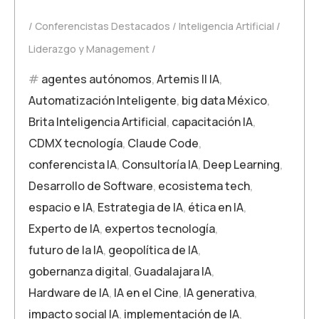
Conferencistas Destacados
Inteligencia Artificial
Liderazgo y Management
agentes autónomos
,
Artemis II IA
,
Automatización Inteligente
,
big data México
,
Brita Inteligencia Artificial
,
capacitación IA
,
CDMX tecnología
,
Claude Code
,
conferencista IA
,
Consultoría IA
,
Deep Learning
,
Desarrollo de Software
,
ecosistema tech
,
espacio e IA
,
Estrategia de IA
,
ética en IA
,
Experto de IA
,
expertos tecnología
,
futuro de la IA
,
geopolítica de IA
,
gobernanza digital
,
Guadalajara IA
,
Hardware de IA
,
IA en el Cine
,
IA generativa
,
impacto social IA
,
implementación de IA
,