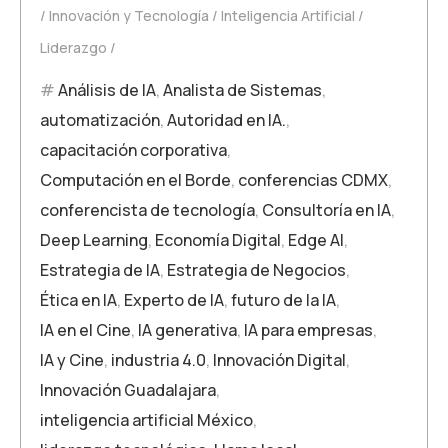
Innovación y Tecnología
Inteligencia Artificial
Liderazgo
Análisis de IA
,
Analista de Sistemas
,
automatización
,
Autoridad en IA.
,
capacitación corporativa
,
Computación en el Borde
,
conferencias CDMX
,
conferencista de tecnología
,
Consultoría en IA
,
Deep Learning
,
Economía Digital
,
Edge AI
,
Estrategia de IA
,
Estrategia de Negocios
,
Ética en IA
,
Experto de IA
,
futuro de la IA
,
IA en el Cine
,
IA generativa
,
IA para empresas
,
IA y Cine
,
industria 4.0
,
Innovación Digital
,
Innovación Guadalajara
,
inteligencia artificial México
,