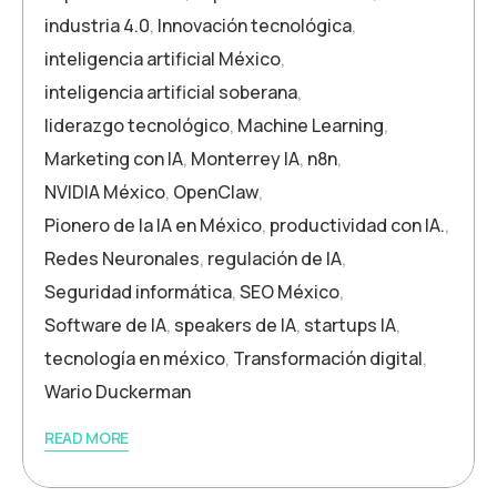
industria 4.0
,
Innovación tecnológica
,
inteligencia artificial México
,
inteligencia artificial soberana
,
liderazgo tecnológico
,
Machine Learning
,
Marketing con IA
,
Monterrey IA
,
n8n
,
NVIDIA México
,
OpenClaw
,
Pionero de la IA en México
,
productividad con IA.
,
Redes Neuronales
,
regulación de IA
,
Seguridad informática
,
SEO México
,
Software de IA
,
speakers de IA
,
startups IA
,
tecnología en méxico
,
Transformación digital
,
Wario Duckerman
READ MORE