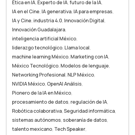
Ética en IA
,
Experto de IA
,
futuro de la IA
,
IA en el Cine
,
IA generativa
,
IA para empresas
,
IA y Cine
,
industria 4.0
,
Innovación Digital
,
Innovación Guadalajara
,
inteligencia artificial México
,
liderazgo tecnológico
,
Llama local
,
machine learning México
,
Marketing con IA
,
México Tecnológico
,
Modelos de lenguaje
,
Networking Profesional
,
NLP México
,
NVIDIA México
,
OpenAI Análisis
,
Pionero de la IA en México
,
procesamiento de datos
,
regulación de IA
,
Robótica colaborativa
,
Seguridad informática
,
sistemas autónomos
,
soberanía de datos
,
talento mexicano
,
Tech Speaker
,