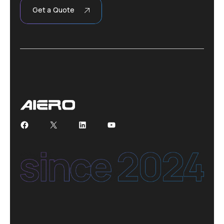
Get a Quote
Facebook
X
LinkedIn
YouTube