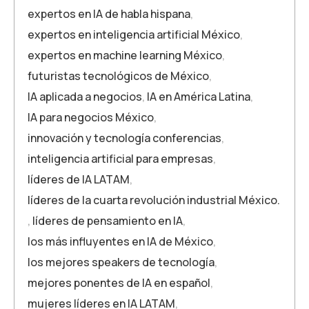
expertos en IA de habla hispana
,
expertos en inteligencia artificial México
,
expertos en machine learning México
,
futuristas tecnológicos de México
,
IA aplicada a negocios
,
IA en América Latina
,
IA para negocios México
,
innovación y tecnología conferencias
,
inteligencia artificial para empresas
,
líderes de IA LATAM
,
líderes de la cuarta revolución industrial México.
,
líderes de pensamiento en IA
,
los más influyentes en IA de México
,
los mejores speakers de tecnología
,
mejores ponentes de IA en español
,
mujeres líderes en IA LATAM
,