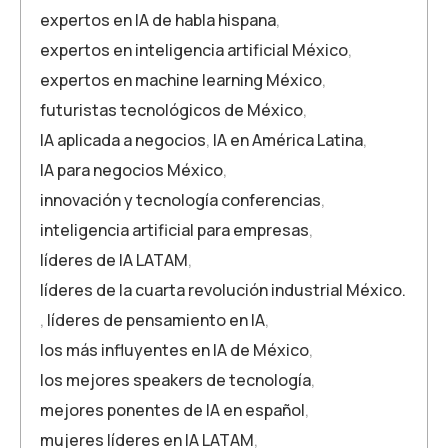
expertos en IA de habla hispana
,
expertos en inteligencia artificial México
,
expertos en machine learning México
,
futuristas tecnológicos de México
,
IA aplicada a negocios
,
IA en América Latina
,
IA para negocios México
,
innovación y tecnología conferencias
,
inteligencia artificial para empresas
,
líderes de IA LATAM
,
líderes de la cuarta revolución industrial México.
,
líderes de pensamiento en IA
,
los más influyentes en IA de México
,
los mejores speakers de tecnología
,
mejores ponentes de IA en español
,
mujeres líderes en IA LATAM
,