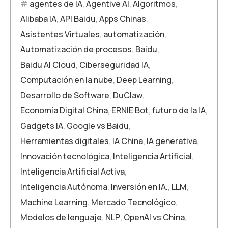
agentes de IA
,
Agentive AI
,
Algoritmos
,
Alibaba IA
,
API Baidu
,
Apps Chinas
,
Asistentes Virtuales
,
automatización
,
Automatización de procesos
,
Baidu
,
Baidu AI Cloud
,
Ciberseguridad IA
,
Computación en la nube
,
Deep Learning
,
Desarrollo de Software
,
DuClaw
,
Economía Digital China
,
ERNIE Bot
,
futuro de la IA
,
Gadgets IA
,
Google vs Baidu
,
Herramientas digitales
,
IA China
,
IA generativa
,
Innovación tecnológica
,
Inteligencia Artificial
,
Inteligencia Artificial Activa
,
Inteligencia Autónoma
,
Inversión en IA.
,
LLM
,
Machine Learning
,
Mercado Tecnológico
,
Modelos de lenguaje
,
NLP
,
OpenAI vs China
,