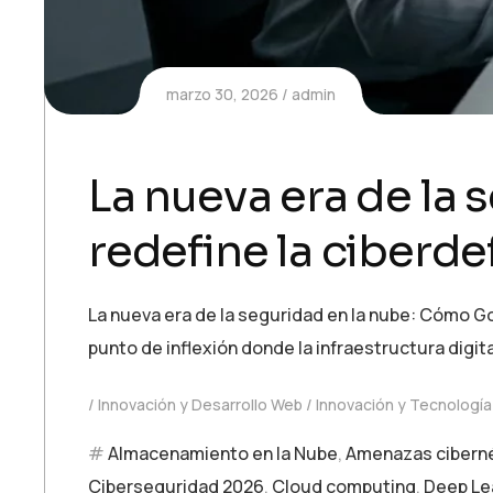
marzo 30, 2026
admin
La nueva era de la
redefine la ciberde
La nueva era de la seguridad en la nube: Cómo Go
punto de inflexión donde la infraestructura digi
Innovación y Desarrollo Web
Innovación y Tecnología
Almacenamiento en la Nube
,
Amenazas cibern
Ciberseguridad 2026
,
Cloud computing
,
Deep Le