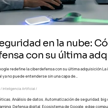
 seguridad en la nube: 
fensa con su última adq
ogle redefine la ciberdefensa con su última adquisición La 
tal ya no puede entenderse sin una capa de…
Inteligencia Artificial
éticas
,
Análisis de datos
,
Automatización de seguridad
,
big
arning
,
Defensa digital
,
Ecosistema de Google
,
edge compu