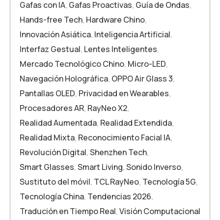
Gafas con IA
,
Gafas Proactivas
,
Guía de Ondas
,
Hands-free Tech
,
Hardware Chino
,
Innovación Asiática
,
Inteligencia Artificial
,
Interfaz Gestual
,
Lentes Inteligentes
,
Mercado Tecnológico Chino
,
Micro-LED
,
Navegación Holográfica
,
OPPO Air Glass 3
,
Pantallas OLED
,
Privacidad en Wearables
,
Procesadores AR
,
RayNeo X2
,
Realidad Aumentada
,
Realidad Extendida
,
Realidad Mixta
,
Reconocimiento Facial IA
,
Revolución Digital
,
Shenzhen Tech
,
Smart Glasses
,
Smart Living
,
Sonido Inverso
,
Sustituto del móvil
,
TCL RayNeo
,
Tecnología 5G
,
Tecnología China
,
Tendencias 2026
,
Tradución en Tiempo Real
,
Visión Computacional